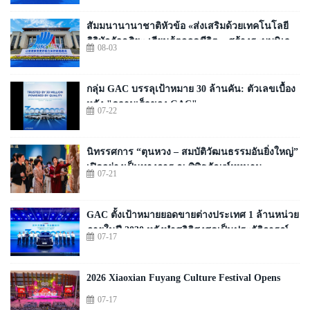
Convenes
สัมมนานานาชาติหัวข้อ «ส่งเสริมด้วยเทคโนโลยี
ดิจิทัลอัจฉริยะ เรียนรู้ตลอดชีวิต – สร้างระบบนิเวศ
08-03
ใหม่แห่งการเรียนรู้ตลอดชีวิตของมนุษย์» จัดขึ้น
กลุ่ม GAC บรรลุเป้าหมาย 30 ล้านคัน: ตัวเลขเบื้อง
หลัง "ความเร็วของ GAC"
07-22
นิทรรศการ “ตุนหวง – สมบัติวัฒนธรรมอันยิ่งใหญ่”
เปิดอย่างเป็นทางการ ณ พิพิธภัณฑ์หูหนาน
07-21
GAC ตั้งเป้าหมายยอดขายต่างประเทศ 1 ล้านหน่วย
ภายในปี 2030 หลังทำสถิติสูงสุดเป็นประวัติการณ์
07-17
2026 Xiaoxian Fuyang Culture Festival Opens
07-17