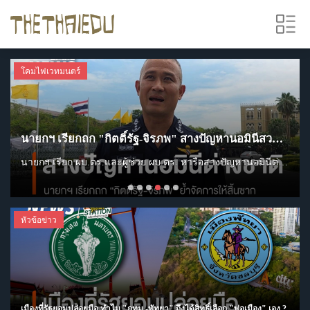
โคมไฟเวทมนตร์
โคมไฟเวทมนตร์
โคมไฟเวทมนตร์
โคมไฟเวทมนตร์
โคมไฟเวทมนตร์
โคมไฟเวทมนตร์
โคมไฟเวทมนตร์
โคมไฟเวทมนตร์
นายกฯ เรียกถก "กิตติ์รัฐ-จิรภพ" สางปัญหานอมินีสวมสิทธิ์ที่ดิน
ไม่ใช่แค่เรื่องระบบ! อดีต ผู้ว่าฯ รฟท. ยันอุบัติเหตุทางรางเกิดจาก "คนฝ่าฝืนกฎ"
สหรัฐฯ ฟ้อง "อดีต ผอ.เอฟบีไอ" รอบ 2 ปมคุกคาม "ทรัมป์"
สหรัฐฯ ฟ้อง "อดีต ผอ.เอฟบีไอ" รอบ 2 ปมคุกคาม "ทรัมป์"
WHO คาดรอ 9 เดือนวัคซีน "อีโบลา" พร้อมใช้ ผู้ป่วยสงสัยติดเชื้อพุ่ง 600 คน
สกัดจับรถบรรทุกยางมะตอยดัดแปลงซุก "ไอซ์-คีตามีน" รวมกว่า 1.7 ตัน
สกัดจับรถบรรทุกยางมะตอยดัดแปลงซุก "ไอซ์-คีตามีน" รวมกว่า 1.7 ตัน
"หลวงปู่บุญมา" วัดป่าสีห์พนมฯ ละสังขาร สิริอายุรวม 98 ปี 72 พรรษา
"หลวงปู่บุญมา คัมภีรธัมโม" วัดป่าสีห์พนมประชาราม อ.สว่างแดนดิน จ.สกลนคร ละสังขาร สิริอายุรวม 98 ปี 72 พร
กระทรวงยุติธรรมสหรัฐฯ ยื่นฟ้องดำเนินคดี "อดีตผู้อำนวยการเอฟบีไอ" เป็นครั้งที่ 2 ในข้อหาคุกคาม "โดนัลด์ ทรัมป์" จากกรณีการโพสต์ภาพเปลือกหอยที่เรียงเป็นเลข "86 47"
องค์การอนามัยโลกเผยการพัฒนาวัคซีนสำหรับไวรัส "อีโบลา" สายพันธุ์บุนดีบูโจ อาจใช้เวลาถึง 9 เดือนกว่าจะพร้อมใช้งาน ขณะที่ตัวเลขผู้ป่วยต้องสงสัยติดเชื้อเพิ่มเป็น 600 คนและมีผู้เสียชีวิตเกือบ 140 คน
กระทรวงยุติธรรมสหรัฐฯ ยื่นฟ้องดำเนินคดี "อดีตผู้อำนวยการเอฟบีไอ" เป็นครั้งที่ 2 ในข้อหาคุกคาม "โดนัลด์ ทรัมป์" จากกรณีการโพสต์ภาพเปลือกหอยที่เรียงเป็นเลข "86 47"
ตำรวจรวบผู้ต้องหา 3 คนลักลอบขนไอซ์ 1,680 กก.และคีตามีน 50 กก. จากภาคเหนือ เตรียมกระจายต่อพื้นที่ชั้นใน พบใช้รถบรรทุกยางมะตอยดัดแปลงซุกซ่อนยาเสพติด
นายกฯ เรียก ผบ.ตร.และผู้ช่วย ผบ.ตร. หารือสางปัญหานอมินีต่างชาติสวมสิทธิ์ที่ดินขยายอิทธิพล ย้ำต้องจัดการให้สิ้นซาก
ตำรวจรวบผู้ต้องหา 3 คนลักลอบขนไอซ์ 1,680 กก.และคีตามีน 50 กก. จากภาคเหนือ เตรียมกระจายต่อพื้นที่ชั้นใน พบใช้รถบรรทุกยางมะตอยดัดแปลงซุกซ่อนยาเสพติด
อดีตผู้ว่าการ รฟท. ชี้อุบัติเหตุรถไฟชนรถเมล์ สะท้อนทั้งปัญหาวินัยจราจร ความผิดพลาดของคน และระบบความปลอดภัยที่ยังล้าหลัง เสนอให้ไทยเร่งใช้ AI กล้องอัจฉริยะ และระบบอัตโนมัติเหมือนต่างประเทศ ก่อนเกิดโศกนาฏกรรมซ้ำอีก
หัวข้อข่าว
เมืองที่รัฐยอมปล่อยมือ ทำไม "กทม.-พัทยา" ถึงได้สิทธิ์เลือก "พ่อเมือง" เอง ?