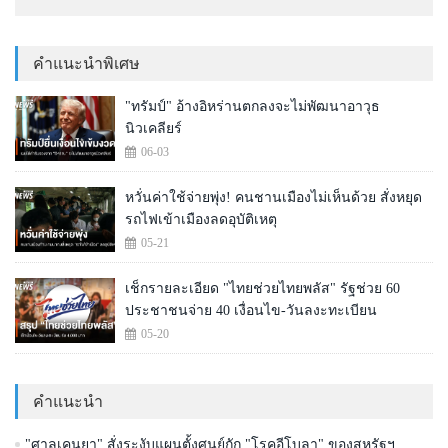
คำแนะนำพิเศษ
"ทรัมป์" อ้างอิหร่านตกลงจะไม่พัฒนาอาวุธ
นิวเคลียร์
06-03
หวั่นค่าใช้จ่ายพุ่ง! คนชานเมืองไม่เห็นด้วย สั่งหยุด
รถไฟเข้าเมืองลดอุบัติเหตุ
05-21
เช็กรายละเอียด "ไทยช่วยไทยพลัส" รัฐช่วย 60
ประชาชนจ่าย 40 เงื่อนไข-วันลงะทะเบียน
05-20
คำแนะนำ
"ศาลเคนยา" สั่งระงับแผนตั้งศูนย์กัก "โรคอีโบลา" ของสหรัฐฯ