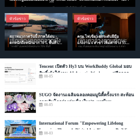
หัวข้อข่าว
หัวข้อข่าว
สภาพอากาศวันนี้ ภาคใต้ฝน
ครม.ไฟเขียว ยกระดับฝีมือ
ตกหนักถึงหนักมาก 70% พื้นที่ เรือ
แรงงาน 4 สาขา เพิ่มค่าจ้าง 550-
เล็กงดออกฝั่ง
650 บาท/วัน
Tencent เปิดตัว Hy3 บน WorkBuddy Global มอบ
สิทธิ์เข้าใช้งาน AI Agentic Workspace ฟรีตลอด
08-05
เดือนสิงหาคม
SUGO จัดงานเฉลิมฉลองคอมมูนิตี้ครั้งแรก สะท้อน
การเติบโตอย่างต่อเนื่องในประเทศไทย
08-05
International Forum "Empowering Lifelong
Learning Through Digital Intelligence – Building a
08-03
New Ecosystem for Human Lifelong Learning"