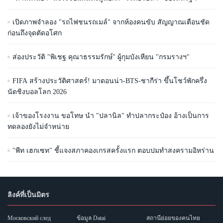
เปิดภาพจำลอง "รถไฟชนรถเมล์" จากห้องคนขับ สัญญาณเตือนชัด
ก่อนถึงจุดตัดอโศก
ส่องประวัติ "พิเชฐ คุณาธรรมรักษ์" ผู้กุมบังเหียน "กรมรางฯ"
FIFA สร้างประวัติศาสตร์! มาดอนน่า-BTS-ชากีร่า ขึ้นโชว์พักครึ่ง
นัดชิงบอลโลก 2026
เจ้าของโรงงาน ขอโทษ นำ "ปลานิล" ทำปลากระป๋อง อ้างเป็นการ
ทดลองยังไม่จำหน่าย
"พีท เฮกเซท" ชี้แจงสภาคองเกรสครั้งแรก ตอบปมทำสงครามอิหร่าน
ลิงค์ที่เป็นมิตร
Московский след
ข้อมูล Datai
สถานีย่อยของคนไทย