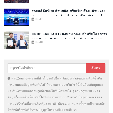
รถยนต์คันที่ 30 ล้านผลิตเสร็จเรียบร้อยแล้ว! GAC
ร่วมฉลองความสำเร็จครั้งสำคัญนี้กับผู้ใช้งานทั่ว
07-17
โลก
UNDP และ TAILG ลงนาม MoU สำหรับโครงการ
การเดินทางสีเขียวคาร์บอนต่ำ เพื่อส่งเสริมการ
07-10
พัฒนาอย่างยั่งยืนในแอฟริกาและทั่วโลก
คำปฏิเสธ: บทความนี้ทำซ้ำจากสื่ออื่น ๆ วัตถุประสงค์ของการพิมพ์ซ้ำคือ
การถ่ายทอดข้อมูลเพิ่มเติมไม่ได้หมายความว่าเว็บไซต์นี้เห็นด้วยกับมุมมอง
และรับผิดชอบต่อความถูกต้องและไม่รับผิดชอบใด ๆ ตามกฎหมาย แหล่ง
ข้อมูลทั้งหมดในเว็บไซต์นี้ได้รับการรวบรวมบนอินเทอร์เน็ตจุดประสงค์ของ
การแบ่งปันคือเพื่อการเรียนรู้และการอ้างอิงของทุกคนเท่านั้นหากมีการละเมิด
ลิขสิทธิ์หรือทรัพย์สินทางปัญญาโปรดส่งข้อความถึงเรา