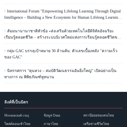
International Forum "Empowering Lifelong Learning Through Digital
Intelligence – Building a New Ecosystem for Human Lifelong Learning"
Convenes
สัมมนานานาชาติหัวข้อ «ส่งเสริมด้วยเทคโนโลยีดิจิทัลอัจฉริยะ
เรียนรู้ตลอดชีวิต – สร้างระบบนิเวศใหม่แห่งการเรียนรู้ตลอดชีวิตของ
มนุษย์» จัดขึ้น
กลุ่ม GAC บรรลุเป้าหมาย 30 ล้านคัน: ตัวเลขเบื้องหลัง "ความเร็ว
ของ GAC"
นิทรรศการ “ตุนหวง – สมบัติวัฒนธรรมอันยิ่งใหญ่” เปิดอย่างเป็น
ทางการ ณ พิพิธภัณฑ์หูหนาน
ลิงค์ที่เป็นมิตร
Московский след
ข้อมูล Datai
สถานีย่อยของคนไทย
โพสต์ตอนเช้าไทย
ภาษาไทย
เครือข่ายชีวิตไทย