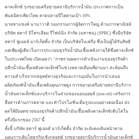
คาลเท็กซ์ รุกขยายเครือข่ายสถานีบริการน้ำมัน ประกาศการเป็น
พันธมิตรเพียวไทย คาดปลายปีโตตามเป้า 10%
นายชาแชงค์ นานาวาติ รองกรรมการผู้จัดการใหญ่ ด้านการพาณิชย์
บริษัท สตาร์ ปิโตรเลียม รีไฟน์นิ่ง จำกัด (มหาชน) (SPRC) ซึ่งมีบริษัท
สตาร์ ฟูเอลส์ มาร์เก็ตติ้ง จำกัด เป็นบริษัทในเครือ ซึ่งเป็นผู้ได้รับสิทธิ
แต่เพียงผู้เดียวในการประกอบธุรกิจน้ำมันเชื้อเพลิงภายใต้ชื่อคาลเท็กซ์
ในประเทศไทย เปิดเผยว่า “ภาพรวมผลการดำเนินงานของธุรกิจค้า
ปลีกน้ำมันเชื้อเพลิงคาลเท็กซ์ในช่วงหลายเดือนที่ผ่านมา สะท้อนถึง
ความสำเร็จจากกลยุทธ์ทางธุรกิจและการมุ่งมั่นในการนำเสนอ
ผลิตภัณฑ์น้ำมันเชื้อเพลิงคุณภาพสูง การขยายเครือข่ายสถานีบริการ
น้ำมันคาลเท็กซ์และบริการในส่วนของนอนออยล์ (non-oil) เสริมการ
สื่อสารด้านการตลาด และทำโปรโมชั่นเต็มรูปแบบอย่างต่อเนื่อง ส่ง
ผลให้มียอดขายของธุรกิจค้าปลีกน้ำมันเชื้อเพลิงคาลเท็กซ์เติบโตใน
ครึ่งปีแรกของ 2567 นี้
ทั้งนี้ บริษัท สตาร์ ฟูเอลส์ มาร์เก็ตติ้ง จำกัด จะยังคงเดินหน้าตาม
แผนการเติบโตธุรกิจเชิงกลยุทธ์ รุกขยายสถานีบริการน้ำมันคาลเท็กซ์