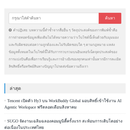
คำปฏิเสธ: บทความนี้ทำซ้ำจากสื่ออื่น ๆ วัตถุประสงค์ของการพิมพ์ซ้ำคือ
การถ่ายทอดข้อมูลเพิ่มเติมไม่ได้หมายความว่าเว็บไซต์นี้เห็นด้วยกับมุมมอง
และรับผิดชอบต่อความถูกต้องและไม่รับผิดชอบใด ๆ ตามกฎหมาย แหล่ง
ข้อมูลทั้งหมดในเว็บไซต์นี้ได้รับการรวบรวมบนอินเทอร์เน็ตจุดประสงค์ของ
การแบ่งปันคือเพื่อการเรียนรู้และการอ้างอิงของทุกคนเท่านั้นหากมีการละเมิด
ลิขสิทธิ์หรือทรัพย์สินทางปัญญาโปรดส่งข้อความถึงเรา
ล่าสุด
Tencent เปิดตัว Hy3 บน WorkBuddy Global มอบสิทธิ์เข้าใช้งาน AI
Agentic Workspace ฟรีตลอดเดือนสิงหาคม
SUGO จัดงานเฉลิมฉลองคอมมูนิตี้ครั้งแรก สะท้อนการเติบโตอย่าง
ต่อเนื่องในประเทศไทย