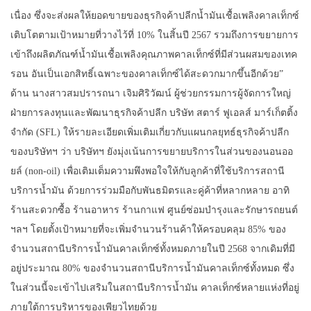
เนื่อง ซึ่งจะส่งผลให้ยอดขายของธุรกิจค้าปลีกน้ำมันเชื้อเพลิงคาลเท็กซ์
เติบโตตามเป้าหมายที่วางไว้ที่ 10% ในสิ้นปี 2567 รวมถึงการขยายการ
เข้าถึงผลิตภัณฑ์น้ำมันเชื้อเพลิงคุณภาพคาลเท็กซ์ที่มีส่วนผสมของเทค
รอน อันเป็นเอกสิทธิ์เฉพาะของคาลเท็กซ์ได้สะดวกมากขึ้นอีกด้วย”
ด้าน นางสาวสมปรารถนา เจิมศิริวัฒน์ ผู้ช่วยกรรมการผู้จัดการใหญ่
ฝ่ายการลงทุนและพัฒนาธุรกิจค้าปลีก บริษัท สตาร์ ฟูเอลส์ มาร์เก็ตติ้ง
จำกัด (SFL) ให้รายละเอียดเพิ่มเติมเกี่ยวกับแผนกลยุทธ์ธุรกิจค้าปลีก
ของบริษัทฯ ว่า บริษัทฯ ยังมุ่งเน้นการขยายบริการในส่วนของนอนออ
ยล์ (non-oil) เพื่อเติมเต็มความพึงพอใจให้กับลูกค้าที่ใช้บริการสถานี
บริการน้ำมัน ด้วยการร่วมมือกับพันธมิตรและคู่ค้าที่หลากหลาย อาทิ
ร้านสะดวกซื้อ ร้านอาหาร ร้านกาแฟ ศูนย์ซ่อมบำรุงและรักษารถยนต์
ฯลฯ โดยตั้งเป้าหมายที่จะเพิ่มจำนวนร้านค้าให้ครอบคลุม 85% ของ
จำนวนสถานีบริการน้ำมันคาลเท็กซ์ทั้งหมดภายในปี 2568 จากเดิมที่มี
อยู่ประมาณ 80% ของจำนวนสถานีบริการน้ำมันคาลเท็กซ์ทั้งหมด ซึ่ง
ในส่วนนี้จะเข้าไปเสริมในสถานีบริการน้ำมัน คาลเท็กซ์หลายแห่งที่อยู่
ภายใต้การบริหารของเพียวไทยด้วย