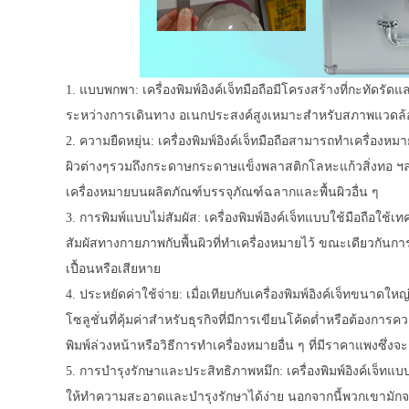
1. แบบพกพา: เครื่องพิมพ์อิงค์เจ็ทมือถือมีโครงสร้างที่กะทัด
ระหว่างการเดินทาง อเนกประสงค์สูงเหมาะสำหรับสภาพแวดล้อมท
2. ความยืดหยุ่น: เครื่องพิมพ์อิงค์เจ็ทมือถือสามารถทำเครื่อง
ผิวต่างๆรวมถึงกระดาษกระดาษแข็งพลาสติกโลหะแก้วสิ่งทอ ฯลฯ ค
เครื่องหมายบนผลิตภัณฑ์บรรจุภัณฑ์ฉลากและพื้นผิวอื่น ๆ
3. การพิมพ์แบบไม่สัมผัส: เครื่องพิมพ์อิงค์เจ็ทแบบใช้มือถือใ
สัมผัสทางกายภาพกับพื้นผิวที่ทำเครื่องหมายไว้ ขณะเดียวกันการพ
เปื้อนหรือเสียหาย
4. ประหยัดค่าใช้จ่าย: เมื่อเทียบกับเครื่องพิมพ์อิงค์เจ็ทขนาดใหญ
โซลูชั่นที่คุ้มค่าสำหรับธุรกิจที่มีการเขียนโค้ดต่ำหรือต้อง
พิมพ์ล่วงหน้าหรือวิธีการทำเครื่องหมายอื่น ๆ ที่มีราคาแพงซึ
5. การบำรุงรักษาและประสิทธิภาพหมึก: เครื่องพิมพ์อิงค์เจ็ทแ
ให้ทำความสะอาดและบำรุงรักษาได้ง่าย นอกจากนี้พวกเขามักจะ