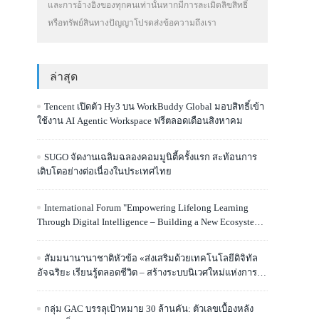
และการอ้างอิงของทุกคนเท่านั้นหากมีการละเมิดลิขสิทธิ์
หรือทรัพย์สินทางปัญญาโปรดส่งข้อความถึงเรา
ล่าสุด
Tencent เปิดตัว Hy3 บน WorkBuddy Global มอบสิทธิ์เข้า
ใช้งาน AI Agentic Workspace ฟรีตลอดเดือนสิงหาคม
SUGO จัดงานเฉลิมฉลองคอมมูนิตี้ครั้งแรก สะท้อนการ
เติบโตอย่างต่อเนื่องในประเทศไทย
International Forum "Empowering Lifelong Learning
Through Digital Intelligence – Building a New Ecosystem
for Human Lifelong Learning" Convenes
สัมมนานานาชาติหัวข้อ «ส่งเสริมด้วยเทคโนโลยีดิจิทัล
อัจฉริยะ เรียนรู้ตลอดชีวิต – สร้างระบบนิเวศใหม่แห่งการ
เรียนรู้ตลอดชีวิตของมนุษย์» จัดขึ้น
กลุ่ม GAC บรรลุเป้าหมาย 30 ล้านคัน: ตัวเลขเบื้องหลัง