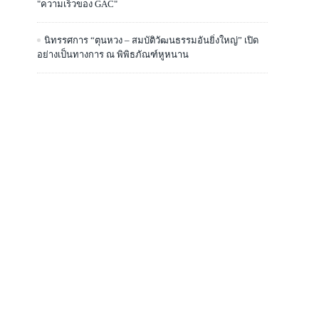
"ความเร็วของ GAC"
นิทรรศการ “ตุนหวง – สมบัติวัฒนธรรมอันยิ่งใหญ่” เปิด
อย่างเป็นทางการ ณ พิพิธภัณฑ์หูหนาน