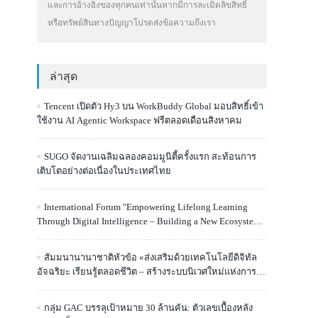
และการอ้างอิงของทุกคนเท่านั้นหากมีการละเมิดลิขสิทธิ์
หรือทรัพย์สินทางปัญญาโปรดส่งข้อความถึงเรา
ล่าสุด
Tencent เปิดตัว Hy3 บน WorkBuddy Global มอบสิทธิ์เข้า
ใช้งาน AI Agentic Workspace ฟรีตลอดเดือนสิงหาคม
SUGO จัดงานเฉลิมฉลองคอมมูนิตี้ครั้งแรก สะท้อนการ
เติบโตอย่างต่อเนื่องในประเทศไทย
International Forum "Empowering Lifelong Learning
Through Digital Intelligence – Building a New Ecosystem
for Human Lifelong Learning" Convenes
สัมมนานานาชาติหัวข้อ «ส่งเสริมด้วยเทคโนโลยีดิจิทัล
อัจฉริยะ เรียนรู้ตลอดชีวิต – สร้างระบบนิเวศใหม่แห่งการ
เรียนรู้ตลอดชีวิตของมนุษย์» จัดขึ้น
กลุ่ม GAC บรรลุเป้าหมาย 30 ล้านคัน: ตัวเลขเบื้องหลัง