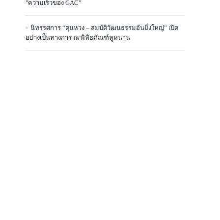
"ความเร็วของ GAC"
นิทรรศการ “ตุนหวง – สมบัติวัฒนธรรมอันยิ่งใหญ่” เปิด
อย่างเป็นทางการ ณ พิพิธภัณฑ์หูหนาน