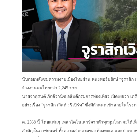
นับถอยหลังชมความงามเมืองไทยผ่าน หนังฟอร์มยักษ์ “จูราสิก เวิล
จ้างงานคนไทยกว่า 2,245 ราย
นายจาตุรนต์ ภักดีวานิช อธิบดีกรมการท่องเที่ยว เปิดเผยว่า
อย่างเรื่อง “จูราสิก เวิลด์ : รีเบิร์ท” ซึ่งมีกำหนดเข้าฉายในโรง
ค. 2568 นี้ โดยแฟนๆ เหล่าไดโนเสาร์จากทั่วทุกมุมโลก จะ
สำคัญในภาพยนตร์ ทั้งความสวยงามของท้องทะเล และป่าเขาทางภาค