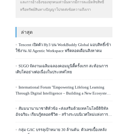
และการอ้างอิงของทุกคนเท่านั้นหากมีการละเมิดลิขสิทธิ์
หรือทรัพย์สินทางปัญญาโปรดส่งข้อความถึงเรา
ล่าสุด
Tencent เปิดตัว Hy3 บน WorkBuddy Global มอบสิทธิ์เข้า
ใช้งาน AI Agentic Workspace ฟรีตลอดเดือนสิงหาคม
SUGO จัดงานเฉลิมฉลองคอมมูนิตี้ครั้งแรก สะท้อนการ
เติบโตอย่างต่อเนื่องในประเทศไทย
International Forum "Empowering Lifelong Learning
Through Digital Intelligence – Building a New Ecosystem
for Human Lifelong Learning" Convenes
สัมมนานานาชาติหัวข้อ «ส่งเสริมด้วยเทคโนโลยีดิจิทัล
อัจฉริยะ เรียนรู้ตลอดชีวิต – สร้างระบบนิเวศใหม่แห่งการ
เรียนรู้ตลอดชีวิตของมนุษย์» จัดขึ้น
กลุ่ม GAC บรรลุเป้าหมาย 30 ล้านคัน: ตัวเลขเบื้องหลัง