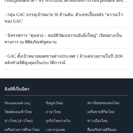
เรียนรู้ตลอดชีวิต – สร้างระบบนิเวศใหม่แห่งการเรียนรู้ตลอดชีวิตของ
มนุษย์» จัดขึ้น
กลุ่ม GAC บรรลุเป้าหมาย 30 ล้านคัน: ตัวเลขเบื้องหลัง "ความเร็ว
ของ GAC"
นิทรรศการ “ตุนหวง – สมบัติวัฒนธรรมอันยิ่งใหญ่” เปิดอย่างเป็น
ทางการ ณ พิพิธภัณฑ์หูหนาน
GAC ตั้งเป้าหมายยอดขายต่างประเทศ 1 ล้านหน่วยภายในปี 2030
หลังทำสถิติสูงสุดเป็นประวัติการณ์
ลิงค์ที่เป็นมิตร
Московский след
ข้อมูล Datai
สถานีย่อยของคนไทย
โพสต์ตอนเช้าไทย
ภาษาไทย
เครือข่ายชีวิตไทย
อ่าวไทย [อ่าวไทย]
ธุรกิจไทยรายวัน
ข่าวเมืองไทย
เครือข่ายการศึกษาไทย
เวลากรุงเทพ
สื่อเครือข่ายดิจิตอล