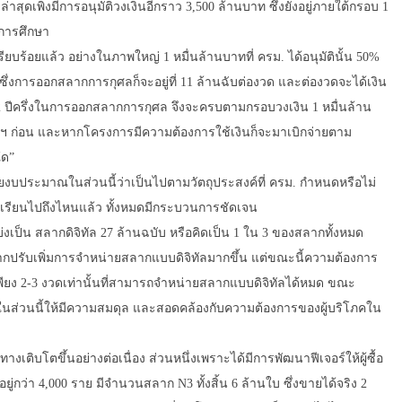
ล่าสุดเพิ่งมีการอนุมัติวงเงินอีกราว 3,500 ล้านบาท ซึ่งยังอยู่ภายใต้กรอบ 1
การศึกษา
ร้อยแล้ว อย่างในภาพใหญ่ 1 หมื่นล้านบาทที่ ครม. ได้อนุมัตินั้น 50%
่งการออกสลากการกุศลก็จะอยู่ที่ 11 ล้านฉับต่องวด และต่องวดจะได้เงิน
2 ปีครึ่งในการออกสลากการกุศล จึงจะครบตามกรอบวงเงิน 1 หมื่นล้าน
กฯ ก่อน และหากโครงการมีความต้องการใช้เงินก็จะมาเบิกจ่ายตาม
ใด”
จ่ายงบประมาณในส่วนนี้ว่าเป็นไปตามวัตถุประสงค์ที่ ครม. กำหนดหรือไม่
ไร เรียนไปถึงไหนแล้ว ทั้งหมดมีกระบวนการชัดเจน
งเป็น สลากดิจิทัล 27 ล้านฉบับ หรือคิดเป็น 1 ใน 3 ของสลากทั้งหมด
ปรับเพิ่มการจำหน่ายสลากแบบดิจิทัลมากขึ้น แต่ขณะนี้ความต้องการ
ีเพียง 2-3 งวดเท่านั้นที่สามารถจำหน่ายสลากแบบดิจิทัลได้หมด ขณะ
ณาในส่วนนี้ให้มีความสมดุล และสอดคล้องกับความต้องการของผู้บริโภคใน
เติบโตขึ้นอย่างต่อเนื่อง ส่วนหนึ่งเพราะได้มีการพัฒนาฟีเจอร์ให้ผู้ซื้อ
่กว่า 4,000 ราย มีจำนวนสลาก N3 ทั้งสิ้น 6 ล้านใบ ซึ่งขายได้จริง 2