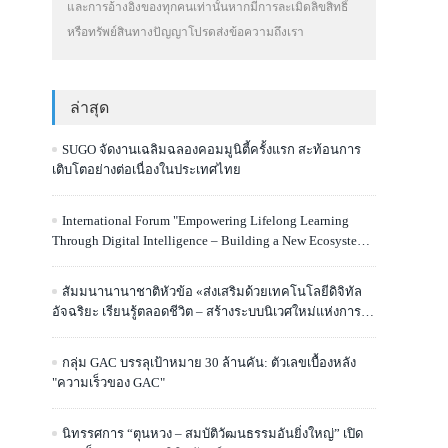
และการอ้างอิงของทุกคนเท่านั้นหากมีการละเมิดลิขสิทธิ์
หรือทรัพย์สินทางปัญญาโปรดส่งข้อความถึงเรา
ล่าสุด
SUGO จัดงานเฉลิมฉลองคอมมูนิตี้ครั้งแรก สะท้อนการ
เติบโตอย่างต่อเนื่องในประเทศไทย
International Forum "Empowering Lifelong Learning
Through Digital Intelligence – Building a New Ecosystem
for Human Lifelong Learning" Convenes
สัมมนานานาชาติหัวข้อ «ส่งเสริมด้วยเทคโนโลยีดิจิทัล
อัจฉริยะ เรียนรู้ตลอดชีวิต – สร้างระบบนิเวศใหม่แห่งการ
เรียนรู้ตลอดชีวิตของมนุษย์» จัดขึ้น
กลุ่ม GAC บรรลุเป้าหมาย 30 ล้านคัน: ตัวเลขเบื้องหลัง
"ความเร็วของ GAC"
นิทรรศการ “ตุนหวง – สมบัติวัฒนธรรมอันยิ่งใหญ่” เปิด