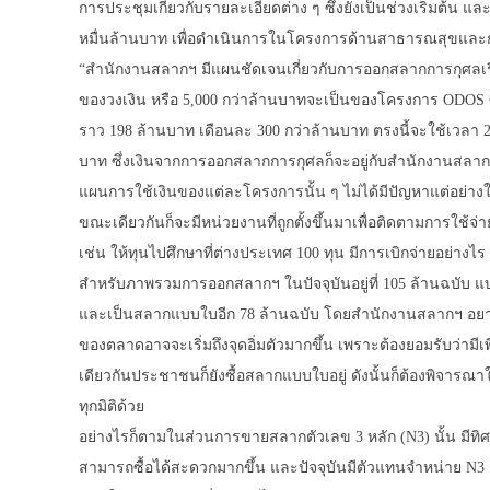
การประชุมเกี่ยวกับรายละเอียดต่าง ๆ ซึ่งยังเป็นช่วงเริ่มต้น และ
หมื่นล้านบาท เพื่อดำเนินการในโครงการด้านสาธารณสุขและ
“สำนักงานสลากฯ มีแผนชัดเจนเกี่ยวกับการออกสลากการกุศลเรียบ
ของวงเงิน หรือ 5,000 กว่าล้านบาทจะเป็นของโครงการ ODOS ซึ
ราว 198 ล้านบาท เดือนละ 300 กว่าล้านบาท ตรงนี้จะใช้เวลา 
บาท ซึ่งเงินจากการออกสลากการกุศลก็จะอยู่กับสำนักงานสลา
แผนการใช้เงินของแต่ละโครงการนั้น ๆ ไม่ได้มีปัญหาแต่อย่าง
ขณะเดียวกันก็จะมีหน่วยงานที่ถูกตั้งขึ้นมาเพื่อติดตามการใช้
เช่น ให้ทุนไปศึกษาที่ต่างประเทศ 100 ทุน มีการเบิกจ่ายอย่าง
สำหรับภาพรวมการออกสลากฯ ในปัจจุบันอยู่ที่ 105 ล้านฉบับ แบ่
และเป็นสลากแบบใบอีก 78 ล้านฉบับ โดยสำนักงานสลากฯ อยาก
ของตลาดอาจจะเริ่มถึงจุดอิ่มตัวมากขึ้น เพราะต้องยอมรับว่าม
เดียวกันประชาชนก็ยังซื้อสลากแบบใบอยู่ ดังนั้นก็ต้องพิจาร
ทุกมิติด้วย
อย่างไรก็ตามในส่วนการขายสลากตัวเลข 3 หลัก (N3) นั้น มีทิศทาง
สามารถซื้อได้สะดวกมากขึ้น และปัจจุบันมีตัวแทนจำหน่าย N3 อยู