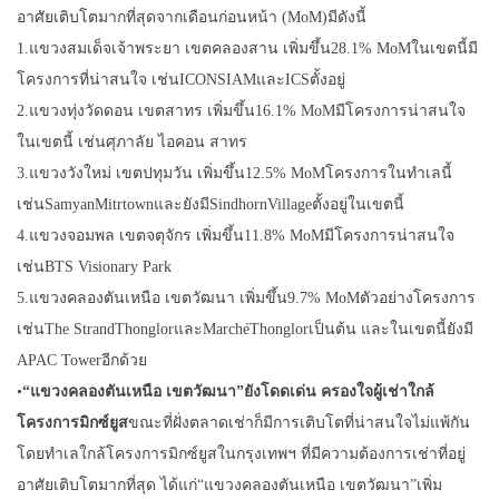
อาศัยเติบโตมากที่สุดจากเดือนก่อนหน้า (MoM)มีดังนี้
1.แขวงสมเด็จเจ้าพระยา เขตคลองสาน เพิ่มขึ้น28.1% MoMในเขตนี้มี
โครงการที่น่าสนใจ เช่นICONSIAMและICSตั้งอยู่
2.แขวงทุ่งวัดดอน เขตสาทร เพิ่มขึ้น16.1% MoMมีโครงการน่าสนใจ
ในเขตนี้ เช่นศุภาลัย ไอคอน สาทร
3.แขวงวังใหม่ เขตปทุมวัน เพิ่มขึ้น12.5% MoMโครงการในทำเลนี้
เช่นSamyanMitrtownและยังมีSindhornVillageตั้งอยู่ในเขตนี้
4.แขวงจอมพล เขตจตุจักร เพิ่มขึ้น11.8% MoMมีโครงการน่าสนใจ
เช่นBTS Visionary Park
5.แขวงคลองตันเหนือ เขตวัฒนา เพิ่มขึ้น9.7% MoMตัวอย่างโครงการ
เช่นThe StrandThonglorและMarchéThonglorเป็นต้น และในเขตนี้ยังมี​
APAC Towerอีกด้วย
•
“
แขวงคลองตันเหนือ เขตวัฒนา
”
ยังโดดเด่น ครองใจผู้เช่าใกล้
โครงการมิกซ์
ยูส
ขณะที่ฝั่งตลาดเช่าก็มีการเติบโตที่น่าสนใจไม่แพ้กัน
โดยทำเลใกล้โครงการมิกซ์ยูสในกรุงเทพฯ ที่มีความต้องการเช่าที่อยู่
อาศัยเติบโตมากที่สุด ได้แก่“แขวงคลองตันเหนือ เขตวัฒนา”เพิ่ม