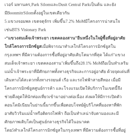
เวอร์ มหานคร,Park SilomและDusit Central Parkเป็นต้น และยัง
มีBoonmitrSilomตั้งอยู่ในเขตเดียวกัน
5.แขวงจอมพล เขตจตุจักร เพิ่มขึ้น7.2% MoMมีโครงการน่าสนใจ
เช่นBTS Visionary Park
•
“
แขวงสมเด็จเจ้าพระยา เขตคลองสาน
”
ยืนหนึ่งในใจผู้ซื้อที่อยู่อาศัย
ใกล้โครงการมิกซ์
ยูส
เมื่อพิจารณาทำเลใกล้โครงการมิกซ์ยูสใน
กรุงเทพฯ ที่มีความต้องการซื้อที่อยู่อาศัยเติบโตมากที่สุด ได้แก่“แขวง
สมเด็จเจ้าพระยา เขตคลองสาน”เพิ่มขึ้นถึง28.1% MoMถือเป็นทำเลริม
แม่น้ำเจ้าพระยาที่มีศักยภาพทั้งทางธุรกิจและการอยู่อาศัย ด้วยจุดเด่นที่
เดินทางได้สะดวกทั้งทางรถยนต์ เรือ และรถไฟฟ้าสายสีทอง เมื่อมี
โครงการมิกซ์ยูสศูนย์การค้า และโรงแรมเปิดให้บริการในเขตนี้จึง
ช่วยดึงดูดให้นักท่องเที่ยวเข้ามาอย่างต่อเนื่อง ส่งผลให้มีการเปิดตัว
คอนโดมิเนียมในย่านนี้มากขึ้นเพื่อตอบโจทย์ผู้บริโภคที่มองหาที่พัก
อาศัยวิวริมแม่น้ำหรือติดรถไฟฟ้า ถือเป็นทำเลน่าจับตามองและมี
ศักยภาพเติบโตเป็นศูนย์กลางธุรกิจได้ในอนาคต
โดย5ทำเลใกล้โครงการมิกซ์ยูสในกรุงเทพฯ ที่มีความต้องการซื้อที่อยู่