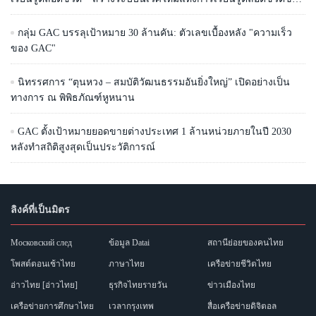
มนุษย์» จัดขึ้น
กลุ่ม GAC บรรลุเป้าหมาย 30 ล้านคัน: ตัวเลขเบื้องหลัง "ความเร็ว
ของ GAC"
นิทรรศการ “ตุนหวง – สมบัติวัฒนธรรมอันยิ่งใหญ่” เปิดอย่างเป็น
ทางการ ณ พิพิธภัณฑ์หูหนาน
GAC ตั้งเป้าหมายยอดขายต่างประเทศ 1 ล้านหน่วยภายในปี 2030
หลังทำสถิติสูงสุดเป็นประวัติการณ์
ลิงค์ที่เป็นมิตร
Московский след
ข้อมูล Datai
สถานีย่อยของคนไทย
โพสต์ตอนเช้าไทย
ภาษาไทย
เครือข่ายชีวิตไทย
อ่าวไทย [อ่าวไทย]
ธุรกิจไทยรายวัน
ข่าวเมืองไทย
เครือข่ายการศึกษาไทย
เวลากรุงเทพ
สื่อเครือข่ายดิจิตอล