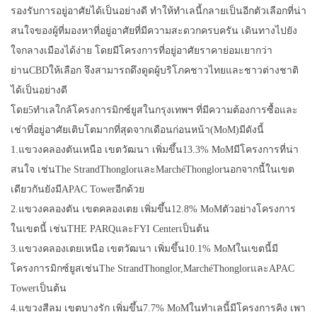
รองรับการอยู่อาศัยได้เป็นอย่างดี ทำให้ทำเลนี้กลายเป็นอีกตัวเลือกที่น่า
สนใจของผู้ที่มองหาที่อยู่อาศัยที่มีความสะดวกครบครัน เดินทางไปยัง
ใจกลางเมืองได้ง่าย โดยมีโครงการที่อยู่อาศัยราคาย่อมเยากว่า
ย่านCBDให้เลือก จึงสามารถดึงดูดผู้บริโภคชาวไทยและชาวต่างชาติ
ได้เป็นอย่างดี
โดย5ทำเลใกล้โครงการมิกซ์ยูสในกรุงเทพฯ ที่มีความต้องการซื้อและ
เช่าที่อยู่อาศัยเติบโตมากที่สุดจากเดือนก่อนหน้า(MoM)มีดังนี้
1.แขวงคลองตันเหนือ เขตวัฒนา เพิ่มขึ้น13.3% MoMมีโครงการที่น่า
สนใจ เช่นThe StrandThonglorและMarchéThonglorนอกจากนี้ในเขต
เดียวกันยังมี​APAC Towerอีกด้วย
2.แขวงคลองตัน เขตคลองเตย เพิ่มขึ้น12.8% MoMตัวอย่างโครงการ
ในเขตนี้ เช่น​THE PARQและFYI Centerเป็นต้น
3.แขวงคลองเตยเหนือ เขตวัฒนา เพิ่มขึ้น10.1% MoMในเขตนี้มี
โครงการมิกซ์ยูสเช่นThe StrandThonglor,MarchéThonglorและ​APAC
Towerเป็นต้น
4.แขวงสีลม เขตบางรัก เพิ่มขึ้น7.7% MoMในทำเลนี้มีโครงการคิง เพา