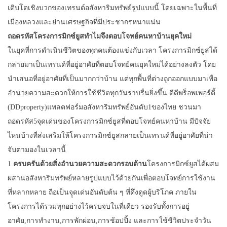
เติบโตเชิงบวกของเทรนด์อสังหาริมทรัพย์รูปแบบนี้ โดยเฉพาะในพื้นที่
เมืองหลวงและย่านเศรษฐกิจที่มีประชากรหนาแน่น
ถอดรหัสโครงการมิกซ์
ยูส
ทำไมจึงตอบโจทย์คนหาบ้านยุคใหม่
ในยุคที่การดำเนินชีวิตของทุกคนต้องแข่งกับเวลา โครงการมิกซ์ยูสได้
กลายมาเป็นเทรนด์ที่อยู่อาศัยที่ตอบโจทย์คนยุคใหม่ได้อย่างลงตัว โดย
นำเสนอที่อยู่อาศัยที่เป็นมากกว่าบ้าน แต่ทุกพื้นที่ต่างถูกออกแบบมาเพื่อ
อำนวยความสะดวกให้การใช้ชีวิตทุกวันราบรื่นยิ่งขึ้น ดีดีพร็อพเพอร์ตี้
(DDproperty)แพลตฟอร์มอสังหาริมทรัพย์อันดับ1ของไทย ชวนมา
ถอดรหัส5จุดเด่นของโครงการมิกซ์ยูสที่ตอบโจทย์คนหาบ้าน มีปัจจัย
ไหนบ้างที่ส่งเสริมให้โครงการมิกซ์ยูสกลายเป็นเทรนด์ที่อยู่อาศัยที่น่า
จับตามองในเวลานี้
1.
ครบครันด้วยสิ่งอำนวยความสะดวกรอบด้าน
โครงการมิกซ์ยูสได้ผสม
ผสานอสังหาริมทรัพย์หลายรูปแบบไว้ด้วยกันเพื่อตอบโจทย์การใช้งาน
ที่หลากหลาย ถือเป็นจุุดเด่นอันดับต้น ๆ ที่ดึงดูดผู้บริโภค ภายใน
โครงการได้รวมทุกอย่างไว้ครบจบในที่เดียว รองรับทั้งการอยู่
อาศัย,การทำงาน,การพักผ่อน,การช้อปปิ้ง และการใช้ชีวิตประจำวัน