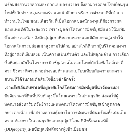
พร้อมสิ่งอำนวยความสะดวกแบบครบวงจร จึงสามารถตอบโจทย์คนรุ่น
ใหม่ทั้งวัยทำงาน,ครอบครัว และนักศึกษา หรือชาวต่างชาติที่เข้ามา
ทำงานในไทย ขณะเดียวกัน ก็เป็นโอกาสของนักลงทุนที่ต้องการผล
ตอบแทนที่ดีในระยะยาว เพราะมูลค่าโครงการมิกซ์ยูสมีแนวโน้มเพิ่ม
ขึ้นอย่างต่อเนื่อง จึงมีกลุ่มผู้เช่าที่หลากหลายและมีศักยภาพสูง ทำให้
โอกาสในการปล่อยเช่าสูงตามไปด้วย อย่างไรก็ดี หากผู้บริโภคมองหา
ที่อยู่อาศัยที่เงียบสงบ เน้นความเป็นส่วนตัว และไม่พลุกพล่าน การเลือก
ซื้อที่อยู่อาศัยในโครงการมิกซ์ยูสอาจไม่ตอบโจทย์กับไลฟ์สไตล์เท่าที่
ควร จึงควรพิจารณาอย่างรอบด้านและเปรียบเทียบกับความสะดวก
สบายที่ได้รับก่อนตัดสินใจซื้อ/เช่าอีกครั้ง
เจาะลึก
5
อันดับทำเลที่อยู่อาศัยใกล้โครงการมิกซ์
ยูส
ที่น่าจับตามอง
ปัจจัยราคาที่ดินที่ปรับตัวสูงขึ้นโดยเฉพาะในย่านธุรกิจ ส่งผลให้ผู้
พัฒนาอสังหาริมทรัพย์วางแผนพัฒนาโครงการมิกซ์ยูสเข้าสู่ตลาด
อย่างต่อเนื่อง เพื่อสร้างความคุ้มค่าในการพัฒนาที่ดินพร้อมทั้งเติมเต็ม
ความต้องการในภาคธุรกิจและมุมผู้บริโภค ดีดีพร็อพเพอร์ตี้
(DDproperty)เผยข้อมูลเชิงลึกจากผู้เข้าเยี่ยมชม