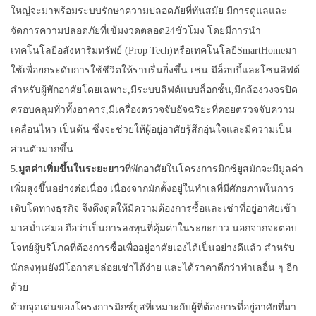
ใหญ่จะมาพร้อมระบบรักษาความปลอดภัยที่ทันสมัย มีการดูแลและ
จัดการความปลอดภัยที่เข้มงวดตลอด24ชั่วโมง โดยมีการนำ
เทคโนโลยีอสังหาริมทรัพย์ (Prop Tech)หรือเทคโนโลยีSmartHomeมา
ใช้เพื่อยกระดับการใช้ชีวิตให้ราบรื่นยิ่งขึ้น เช่น มีล็อบบี้และโซนลิฟต์
สำหรับผู้พักอาศัยโดยเฉพาะ,มีระบบลิฟต์แบบล็อกชั้น,มีกล้องวงจรปิด
ครอบคลุมทั่วทั้งอาคาร,มีเครื่องตรวจจับอัจฉริยะที่คอยตรวจจับความ
เคลื่อนไหว เป็นต้น ซึ่งจะช่วยให้ผู้อยู่อาศัยรู้สึกอุ่นใจและมีความเป็น
ส่วนตัวมากขึ้น
5.
มูลค่าเพิ่มขึ้นในระยะยาว
ที่พักอาศัยในโครงการมิกซ์ยูสมักจะมีมูลค่า
เพิ่มสูงขึ้นอย่างต่อเนื่อง เนื่องจากมักตั้งอยู่ในทำเลที่มีศักยภาพในการ
เติบโตทางธุรกิจ จึงดึงดูดให้มีความต้องการซื้อและเช่าที่อยู่อาศัยเข้า
มาสม่ำเสมอ ถือว่าเป็นการลงทุนที่คุ้มค่าในระยะยาว นอกจากจะตอบ
โจทย์ผู้บริโภคที่ต้องการซื้อเพื่ออยู่อาศัยเองได้เป็นอย่างดีแล้ว สำหรับ
นักลงทุนยังมีโอกาสปล่อยเช่าได้ง่าย และได้ราคาดีกว่าทำเลอื่น ๆ อีก
ด้วย
ด้วยจุดเด่นของโครงการมิกซ์ยูสที่เหมาะกับผู้ที่ต้องการที่อยู่อาศัยที่มา