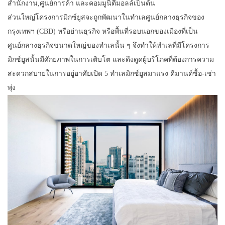
สำนักงาน,ศูนย์การค้า และคอมมูนิตี้มอลล์เป็นต้น
ส่วนใหญ่โครงการมิกซ์ยูสจะถูกพัฒนาในทำเลศูนย์กลางธุรกิจของ
กรุงเทพฯ (CBD) หรือย่านธุรกิจ หรือพื้นที่รอบนอกของเมืองที่เป็น
ศูนย์กลางธุรกิจขนาดใหญ่ของทำเลนั้น ๆ จึงทำให้ทำเลที่มีโครงการ
มิกซ์ยูสนั้นมีศักยภาพในการเติบโต และดึงดูดผู้บริโภคที่ต้องการความ
สะดวกสบายในการอยู่อาศัยเปิด 5 ทำเลมิกซ์ยูสมาแรง ดีมานด์ซื้อ-เช่า
พุ่ง