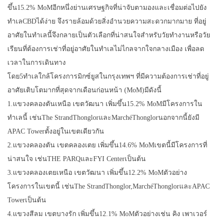
ขึ้น15.2% MoMอีกหนึ่งย่านเศรษฐกิจที่น่าจับตามองและเชื่อมต่อไปยัง
ทำเลCBDได้ง่าย จึงรายล้อมด้วยสิ่งอำนวยความสะดวกมากมาย ที่อยู่
อาศัยในทำเลนี้จึงกลายเป็นตัวเลือกที่น่าสนใจสำหรับวัยทำงานหรือวัย
เรียนที่ต้องการเช่าที่อยู่อาศัยในทำเลไม่ไกลจากใจกลางเมือง เพื่อลด
เวลาในการเดินทาง
โดย5ทำเลใกล้โครงการมิกซ์ยูสในกรุงเทพฯ ที่มีความต้องการเช่าที่อยู่
อาศัยเติบโตมากที่สุดจากเดือนก่อนหน้า (MoM)มีดังนี้
1.แขวงคลองตันเหนือ เขตวัฒนา เพิ่มขึ้น15.2% MoMมีโครงการใน
ทำเลนี้ เช่นThe StrandThonglorและMarchéThonglorนอกจากนี้ยังมี​
APAC Towerตั้งอยู่ในเขตเดียวกัน
2.แขวงคลองตัน เขตคลองเตย เพิ่มขึ้น14.6% MoMเขตนี้มีโครงการที่
น่าสนใจ เช่น​THE PARQและFYI Centerเป็นต้น
3.แขวงคลองเตยเหนือ เขตวัฒนา เพิ่มขึ้น12.2% MoMตัวอย่าง
โครงการในเขตนี้ เช่นThe StrandThonglor,MarchéThonglorและ​APAC
Towerเป็นต้น
4.แขวงสีลม เขตบางรัก เพิ่มขึ้น12.1% MoMตัวอย่างเช่น คิง เพาเวอร์