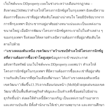
เว็บไซต์www.DDproperty.comในช่วงระหว่างเดือนกรกฎาคม –
สิงหาคม2568พบว่าทำเลใกล้โครงการมิกซ์ยูสในกรุงเทพฯ ยังคงมีความ
ต้องการซื้อและเช่าที่อยู่อาศัยเติบโตอย่างน่าสนใจ โดยมีปัจจัยบวกจาก
การที่กรุงเทพฯ มีประชากรอยู่อาศัยอย่างหนาแน่นและเป็นแหล่งงาน
ขนาดใหญ่ เมื่อมีการพัฒนาโครงการมิกซ์ยูสกระจายไปในทำเลต่าง ๆ
ของกรุงเทพฯ จึงส่งผลให้หลายทำเลมีความต้องการที่อยู่อาศัยเติบโต
ตามไปด้วย
•
“
แขวงคลองตันเหนือ เขตวัฒนา
”
คว้าแชมป์ทำเลใกล้โครงการมิกซ์
ยู
ส
ที่ความต้องการซื้อ/เช่าโตสูงสุด
ข้อมูลการเข้าชมประกาศ
อสังหาริมทรัพย์ บนเว็บไซต์www.DDproperty.comพบว่า ทำเลใกล้
โครงการมิกซ์ยูสในกรุงเทพฯ ที่มีความต้องการซื้อและเช่าที่อยู่อาศัย
รวมกันเติบโตมากที่สุดในเดือนที่ผ่านมา ได้แก่“แขวงคลองตันเหนือ
เขตวัฒนา”เพิ่มขึ้น13.3%จากเดือนก่อนหน้า (MoM)ด้วยจุดเด่นของเขต
วัฒนาที่เป็นพื้นที่เศรษฐกิจสำคัญและเป็นทำเลที่เชื่อมต่อไปยังย่าน
ธุรกิจชั้นนำ ส่งผลให้ทำเลนี้มีความเจริญ เป็นแหล่งรวมร้านอาหาร
และสถานบันเทิง มีทั้งสำนักงานให้เช่า,สถานพยาบาล และสถานศึกษา