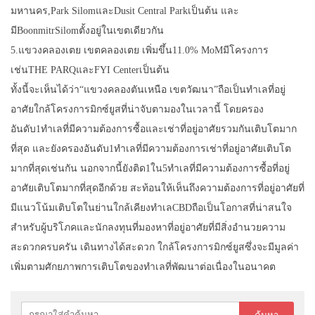
มหานคร,Park SilomและDusit Central Parkเป็นต้น และ
มีBoonmitrSilomตั้งอยู่ในเขตเดียวกัน
5.แขวงคลองเตย เขตคลองเตย เพิ่มขึ้น11.0% MoMมีโครงการ
เช่นTHE PARQและFYI Centerเป็นต้น
ทั้งนี้จะเห็นได้ว่า“แขวงคลองตันเหนือ เขตวัฒนา”ถือเป็นทำเลที่อยู่
อาศัยใกล้โครงการมิกซ์ยูสที่น่าจับตามองในเวลานี้ โดยครอง
อันดับ1ทำเลที่มีความต้องการซื้อและเช่าที่อยู่อาศัยรวมกันเติบโตมาก
ที่สุด และยังครองอันดับ1ทำเลที่มีความต้องการเช่าที่อยู่อาศัยเติบโต
มากที่สุดเช่นกัน นอกจากนี้ยังติด1ใน5ทำเลที่มีความต้องการซื้อที่อยู่
อาศัยเติบโตมากที่สุดอีกด้วย สะท้อนให้เห็นถึงความต้องการที่อยู่อาศัยที่
มีแนวโน้มเติบโตในย่านใกล้เคียงทำเลCBDถือเป็นโอกาสที่น่าสนใจ
สำหรับผู้บริโภคและนักลงทุนที่มองหาที่อยู่อาศัยที่มีสิ่งอำนวยความ
สะดวกครบครัน เดินทางได้สะดวก ใกล้โครงการมิกซ์ยูสซึ่งจะมีมูลค่า
เพิ่มตามศักยภาพการเติบโตของทำเลที่พัฒนาต่อเนื่องในอนาคต