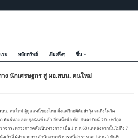
งแรม
หลักทรัพย์
เสียงหึ่งๆ
ขึ้น
ส้นทาง นักเศรษฐกร สู่ ผอ.สบน. คนใหม่
.สบน. คนใหม่ ผู้ดูแลหนี้ของไทย ตั้งแต่วิกฤติต้มยำกุ้ง จนถึงโควิด
ันธ์ทอง ลอยกุลนันท์ แล้ว อีกหนึ่งชื่อ คือ จินดารัตน์ วิริยะทวีกุล
้ตรวจกระทรวงการคลังเป็นทางการ เมื่อ 1 ต.ค.68 แต่หลังจากนั้นไม่ถึง 7
ไปนั่งเก้าอี้ ผู้อำนวยการสำนักงานบริหารหนี้สาธารณะ (สบน.) ทันที