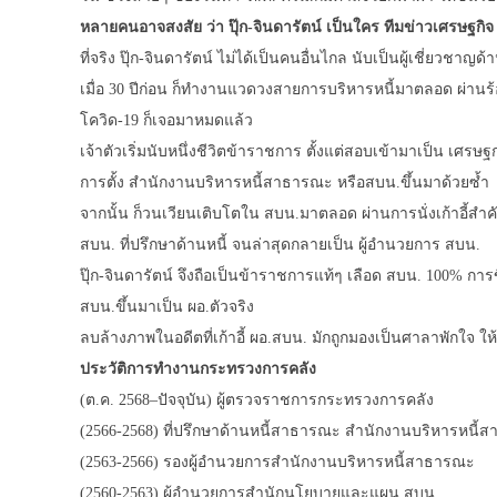
หลายคนอาจสงสัย ว่า ปุ๊ก-
จินดารัตน์
เป็นใคร ทีมข่าวเศรษฐกิจ เ
ที่จริง ปุ๊ก-จินดารัตน์ ไม่ได้เป็นคนอื่นไกล นับเป็นผู้เชี่ยวชา
เมื่อ 30 ปีก่อน ก็ทำงานแวดวงสายการบริหารหนี้มาตลอด ผ่านร้อน
โควิด-19 ก็เจอมาหมดแล้ว
เจ้าตัวเริ่มนับหนึ่งชีวิตข้าราชการ ตั้งแต่สอบเข้ามาเป็น เศรษฐ
การตั้ง สำนักงานบริหารหนี้สาธารณะ หรือสบน.ขึ้นมาด้วยซ้ำ
จากนั้น ก็วนเวียนเติบโตใน สบน.มาตลอด ผ่านการนั่งเก้าอี้สำ
สบน. ที่ปรึกษาด้านหนี้ จนล่าสุดกลายเป็น ผู้อำนวยการ สบน.
ปุ๊ก-จินดารัตน์ จึงถือเป็นข้าราชการแท้ๆ เลือด สบน. 100% การขึ
สบน.ขึ้นมาเป็น ผอ.ตัวจริง
ลบล้างภาพในอดีตที่เก้าอี้ ผอ.สบน. มักถูกมองเป็นศาลาพักใจ 
ประวัติการทำงานกระทรวงการคลัง
(ต.ค. 2568–ปัจจุบัน) ผู้ตรวจราชการกระทรวงการคลัง
(2566-2568) ที่ปรึกษาด้านหนี้สาธารณะ สํานักงานบริหารหนี้
(2563-2566) รองผู้อํานวยการสํานักงานบริหารหนี้สาธารณะ
(2560-2563) ผู้อํานวยการสํานักนโยบายและแผน สบน.