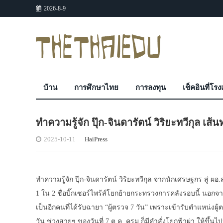
2026-8-9
บ้าน
การศึกษาไทย
การลงทุน
เช็คอินที่โร
ทำความรู้จัก ปุ๊ก-จินดารัตน์ วิริยะทวีกุล เ
2025-10-11
HaiPress
ทำความรู้จัก ปุ๊ก-จินดารัตน์ วิริยะทวีกุล จากนักเศรษฐกร สู่ ผอ
1 ใน 2 ชื่อบิ๊กเซอร์ไพร้ส์โยกย้ายกระทรวงการคลังรอบนี้ นอกจาก พ
เป็นอีกคนที่ได้รับฉายา “ผู้ตรวจ 7 วัน” เพราะเข้ารับตำแหน่งผู
วัน ช่วงสายๆ ของวันที่ 7 ต.ค. ครม.ก็มีคำสั่งโยกฟ้าผ่า ให้ขึ้น