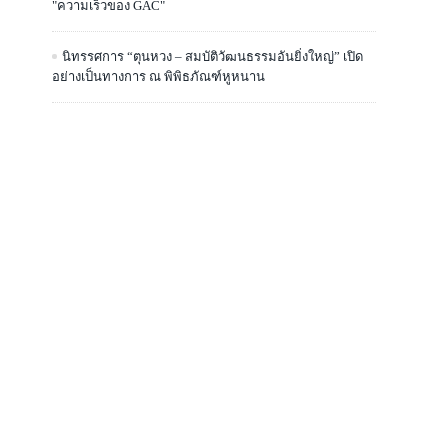
"ความเร็วของ GAC"
นิทรรศการ “ตุนหวง – สมบัติวัฒนธรรมอันยิ่งใหญ่” เปิด
อย่างเป็นทางการ ณ พิพิธภัณฑ์หูหนาน