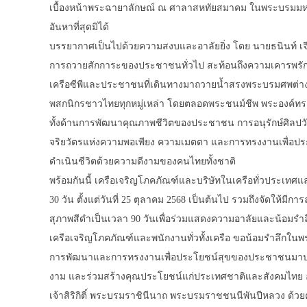
เบื้องหน้าพระฉายาลักษณ์ ณ ศาลาสหทัยสมาคม ในพระบรมมหา
อันหาที่สุดมิได้
บรรยากาศเป็นไปด้วยความสงบและอาลัยยิ่ง โดย นายธนินท์ เจ
การถวายสักการะของประชาชนทั่วไป สะท้อนถึงความเคารพรักและคว
เครือซีพีและประชาชนที่เดินทางมาถวายน้ำสรงพระบรมศพต่าง
พสกนิกรชาวไทยทุกหมู่เหล่า โดยตลอดพระชนม์ชีพ พระองค์
ทั้งด้านการพัฒนาคุณภาพชีวิตของประชาชน การอนุรักษ์ศิลป
จริยวัตรแห่งความพอเพียง ความเมตตา และการทรงงานเพื่อปร
ดำเนินชีวิตด้วยความดีงามของคนไทยทั้งชาติ
พร้อมกันนี้ เครือเจริญโภคภัณฑ์และบริษัทในเครือทั่วประเทศ
30 วัน ตั้งแต่วันที่ 25 ตุลาคม 2568 เป็นต้นไป รวมถึงจัดให้ม
สุภาพสีดำเป็นเวลา 90 วันเพื่อร่วมแสดงความอาลัยและน้อมรำ
เครือเจริญโภคภัณฑ์และพนักงานทั่วทั้งเครือ ขอน้อมรำลึกใ
การพัฒนาและการทรงงานเพื่อประโยชน์สุขของประชาชนมาปฏิ
งาม และร่วมสร้างคุณประโยชน์แก่ประเทศชาติและสังคมไทย อ
เจ้าสิริกิติ์ พระบรมราชินีนาถ พระบรมราชชนนีพันปีหลวง ด้ว