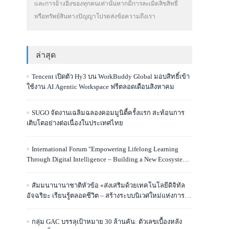
และการอ้างอิงของทุกคนเท่านั้นหากมีการละเมิดลิขสิทธิ์
หรือทรัพย์สินทางปัญญาโปรดส่งข้อความถึงเรา
ล่าสุด
Tencent เปิดตัว Hy3 บน WorkBuddy Global มอบสิทธิ์เข้า
ใช้งาน AI Agentic Workspace ฟรีตลอดเดือนสิงหาคม
SUGO จัดงานเฉลิมฉลองคอมมูนิตี้ครั้งแรก สะท้อนการ
เติบโตอย่างต่อเนื่องในประเทศไทย
International Forum "Empowering Lifelong Learning
Through Digital Intelligence – Building a New Ecosystem
for Human Lifelong Learning" Convenes
สัมมนานานาชาติหัวข้อ «ส่งเสริมด้วยเทคโนโลยีดิจิทัล
อัจฉริยะ เรียนรู้ตลอดชีวิต – สร้างระบบนิเวศใหม่แห่งการ
เรียนรู้ตลอดชีวิตของมนุษย์» จัดขึ้น
กลุ่ม GAC บรรลุเป้าหมาย 30 ล้านคัน: ตัวเลขเบื้องหลัง