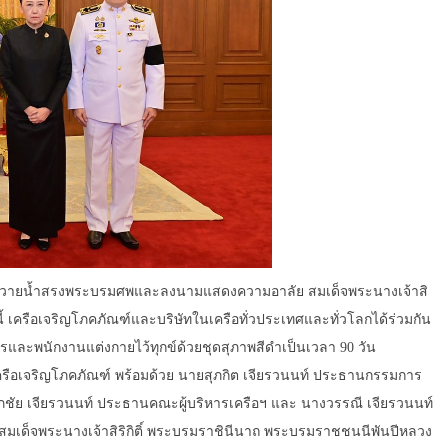
ข้าถวายน้ำสรงพระบรมศพและลงนามแสดงความอาลัย สมเด็จพระนางเจ้าสิ
้ เครือเจริญโภคภัณฑ์และบริษัทในเครือทั่วประเทศและทั่วโลกได้ร่วมกัน
รและพนักงานแต่งกายไว้ทุกข์ด้วยชุดสุภาพสีดำเป็นเวลา 90 วัน
เครือเจริญโภคภัณฑ์ พร้อมด้วย นายสุภกิต เจียรวนนท์ ประธานกรรมการ
ภชัย เจียรวนนท์ ประธานคณะผู้บริหารเครือฯ และ นางวรรณี เจียรวนนท์
ด็จพระนางเจ้าสิริกิติ์ พระบรมราชินีนาถ พระบรมราชชนนีพันปีหลวง