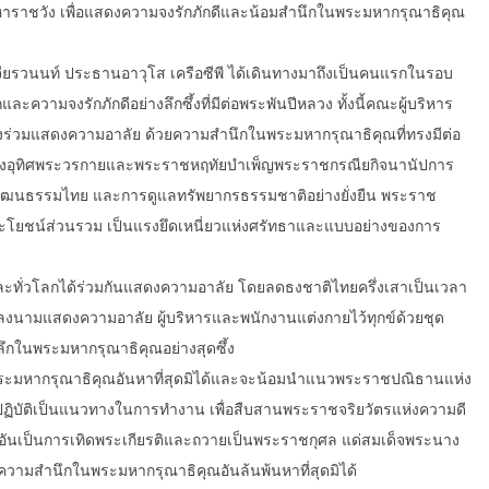
ราชวัง เพื่อแสดงความจงรักภักดีและน้อมสำนึกในพระมหากรุณาธิคุณ
ียรวนนท์ ประธานอาวุโส เครือซีพี ได้เดินทางมาถึงเป็นคนแรกในรอบ
ามจงรักภักดีอย่างลึกซึ้งที่มีต่อพระพันปีหลวง ทั้งนี้คณะผู้บริหาร
ร่วมแสดงความอาลัย ด้วยความสำนึกในพระมหากรุณาธิคุณที่ทรงมีต่อ
ทรงอุทิศพระวรกายและพระราชหฤทัยบำเพ็ญพระราชกรณียกิจนานัปการ
วัฒนธรรมไทย และการดูแลทรัพยากรธรรมชาติอย่างยั่งยืน พระราช
ะโยชน์ส่วนรวม เป็นแรงยึดเหนี่ยวแห่งศรัทธาและแบบอย่างของการ
และทั่วโลกได้ร่วมกันแสดงความอาลัย โดยลดธงชาติไทยครึ่งเสาเป็นเวลา
ีการลงนามแสดงความอาลัย ผู้บริหารและพนักงานแต่งกายไว้ทุกข์ด้วยชุด
ลึกในพระมหากรุณาธิคุณอย่างสุดซึ้ง
นพระมหากรุณาธิคุณอันหาที่สุดมิได้และจะน้อมนำแนวพระราชปณิธานแห่ง
บัติเป็นแนวทางในการทำงาน เพื่อสืบสานพระราชจริยวัตรแห่งความดี
ันเป็นการเทิดพระเกียรติและถวายเป็นพระราชกุศล แด่สมเด็จพระนาง
ยความสำนึกในพระมหากรุณาธิคุณอันล้นพ้นหาที่สุดมิได้